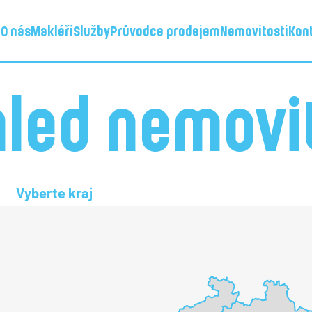
d
O nás
Makléři
Služby
Průvodce prodejem
Nemovitosti
Kon
led nemovi
Vyberte kraj