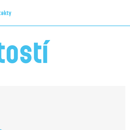
takty
tostí