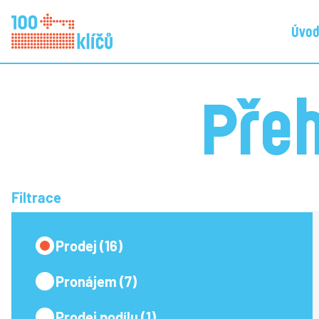
Úvo
Přeh
Filtrace
Prodej (16)
Pronájem (7)
Prodej podílu (1)