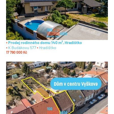
Prodej rodinného domu 140 m², Hradištko
K Budákovu 577
Hradištko
17 790 000 Kč