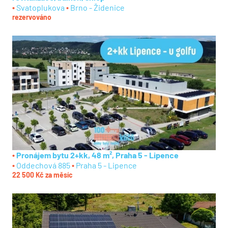
Svatoplukova
Brno - Židenice
rezervováno
Pronájem bytu 2+kk, 48 m², Praha 5 - Lipence
Oddechová 885
Praha 5 - Lipence
22 500 Kč za měsíc