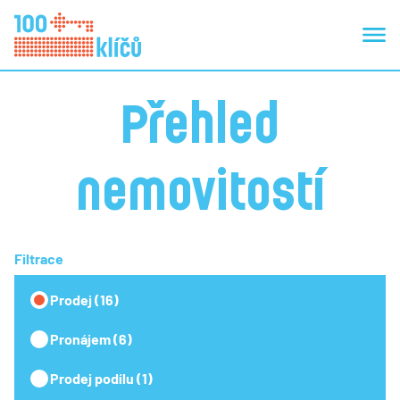
Přehled
nemovitostí
Filtrace
Prodej (16)
Pronájem (6)
Prodej podílu (1)