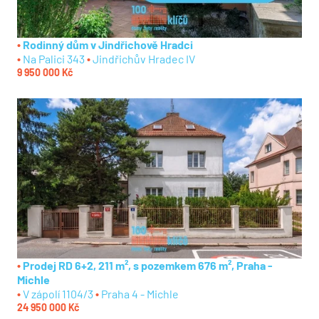
Rodinný dům v Jindřichově Hradci
Na Palici 343
Jindřichův Hradec IV
9 950 000 Kč
Prodej RD 6+2, 211 m², s pozemkem 676 m², Praha -
Michle
V zápolí 1104/3
Praha 4 - Michle
24 950 000 Kč