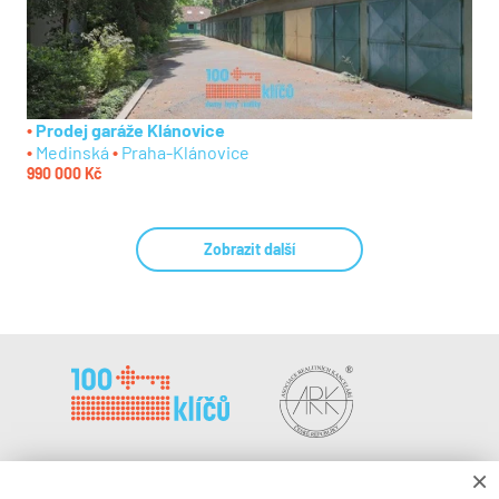
Prodej garáže Klánovice
Medinská
Praha-Klánovice
990 000 Kč
Zobrazit další
×
100klíčů, a.s.
Kariéra a spolupráce
Řeznická 1374/12
Dokumenty