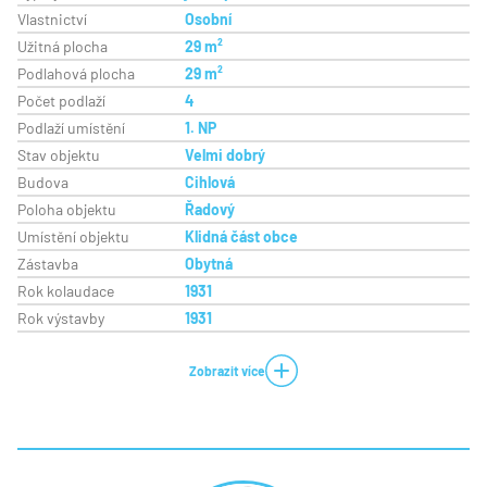
Vlastnictví
Osobní
Užitná plocha
29 m²
Podlahová plocha
29 m²
Počet podlaží
4
Podlaží umístění
1. NP
Stav objektu
Velmi dobrý
Budova
Cihlová
Poloha objektu
Řadový
Umístění objektu
Klidná část obce
Zástavba
Obytná
Rok kolaudace
1931
Rok výstavby
1931
Zobrazit více