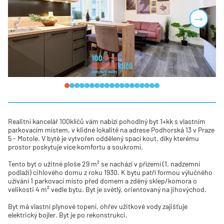
Next
Realitní kancelář 100klíčů vám nabízí pohodlný byt 1+kk s vlastním
parkovacím místem, v klidné lokalitě na adrese Podhorská 13 v Praze
5 - Motole. V bytě je vytvořen oddělený spací kout, díky kterému
prostor poskytuje více komfortu a soukromí.
Tento byt o užitné ploše 29 m² se nachází v přízemí (1. nadzemní
podlaží) cihlového domu z roku 1930. K bytu patří formou výlučného
užívání 1 parkovací místo před domem a zděný sklep/komora o
velikosti 4 m² vedle bytu. Byt je světlý, orientovaný na jihovýchod.
Byt má vlastní plynové topení, ohřev užitkové vody zajišťuje
elektrický bojler. Byt je po rekonstrukci.