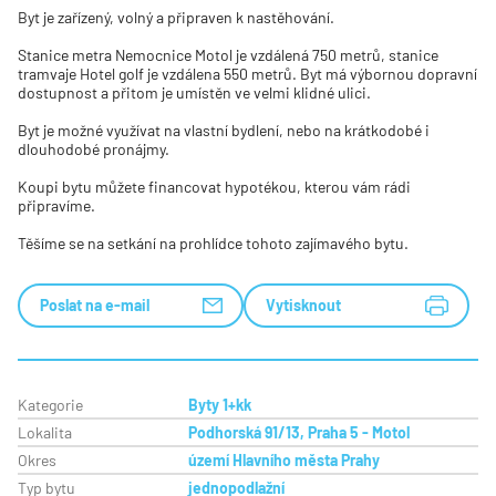
Byt je zařízený, volný a připraven k nastěhování.
Stanice metra Nemocnice Motol je vzdálená 750 metrů, stanice
tramvaje Hotel golf je vzdálena 550 metrů. Byt má výbornou dopravní
dostupnost a přitom je umístěn ve velmi klidné ulici.
Byt je možné využívat na vlastní bydlení, nebo na krátkodobé i
dlouhodobé pronájmy.
Koupi bytu můžete financovat hypotékou, kterou vám rádi
připravíme.
Těšíme se na setkání na prohlídce tohoto zajímavého bytu.
Poslat na e-mail
Vytisknout
Kategorie
Byty 1+kk
Lokalita
Podhorská 91/13, Praha 5 - Motol
Okres
území Hlavního města Prahy
Typ bytu
jednopodlažní