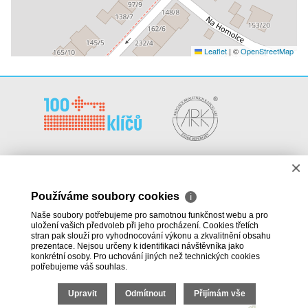
Leaflet
|
©
OpenStreetMap
×
100klíčů, a.s.
Kariéra a spolupráce
Řeznická 1374/12
Dokumenty
110 00 Praha 1
Blog
Používáme soubory cookies
ℹ
U pasáže Zlatý Anděl
Naše soubory potřebujeme pro samotnou funkčnost webu a pro
uložení vašich předvoleb při jeho procházení. Cookies třetích
info@100klicu.cz
stran pak slouží pro vyhodnocování výkonu a zkvalitnění obsahu
prezentace. Nejsou určeny k identifikaci návštěvníka jako
konkrétní osoby. Pro uchování jiných než technických cookies
Facebook
LinkedIn
Login
potřebujeme váš souhlas.
Upravit
Odmítnout
Přijímám vše
2026 © 100klíčů, a.s., všechna práva vyhrazena |
Cookies