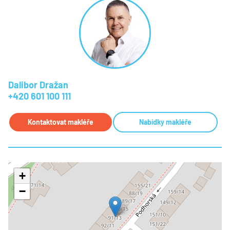
Dalibor Dražan
+420 601 100 111
Kontaktovat makléře
Nabídky makléře
+
−