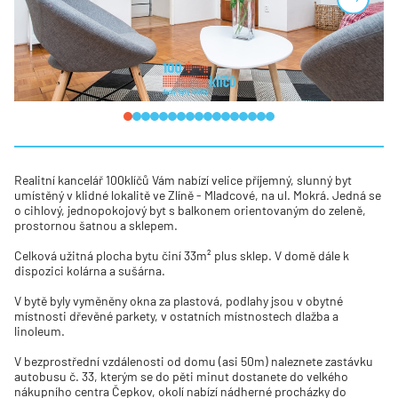
Realitní kancelář 100klíčů Vám nabízí velice příjemný, slunný byt
umístěný v klidné lokalitě ve Zlíně - Mladcové, na ul. Mokrá. Jedná se
o cihlový, jednopokojový byt s balkonem orientovaným do zeleně,
prostornou šatnou a sklepem.
Celková užitná plocha bytu činí 33m² plus sklep. V domě dále k
dispozici kolárna a sušárna.
V bytě byly vyměněny okna za plastová, podlahy jsou v obytné
místnosti dřevěné parkety, v ostatních místnostech dlažba a
linoleum.
V bezprostřední vzdálenosti od domu (asi 50m) naleznete zastávku
autobusu č. 33, kterým se do pěti minut dostanete do velkého
nákupního centra Čepkov, okolí nabízí nádherné procházky do