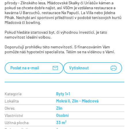
přírody - Zlínského lesa, Mládcovské Skalky či Uriášův kámen a
pokud se chcete dobře najíst, asi 450m je vzdálena restaurace a
kavárna U Barcuchů, restaurace Na Papuči, La Villa nebo jídelna
Plhák. Nechybí ani sportovní příležitosti v podobě tenisových kurtů
Mladcová či bowling.
Pokud hledáte startovací byt, či výhodnou investici, je tato
nemovitost ideální volbou.
Doporučuji prohlídku této nemovitosti. S financováním Vám
pomůže náš hypoteční specialista. Těším se na viděnou s Vámi.
Poslat na e-mail
Vytisknout
Kategorie
Byty 1+1
Lokalita
Mokrá II, Zlín - Mladcová
Okres
Zlín
Vlastnictví
Osobní
Užitná plocha
33 m²