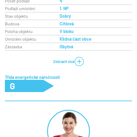
Počet podlaží
4
Podlaží umístění
1. NP
Stav objektu
Dobrý
Budova
Cihlová
Poloha objektu
V bloku
Umístění objektu
Klidná část obce
Zástavba
Obytná
Zobrazit více
Třída energetické náročnosti
G