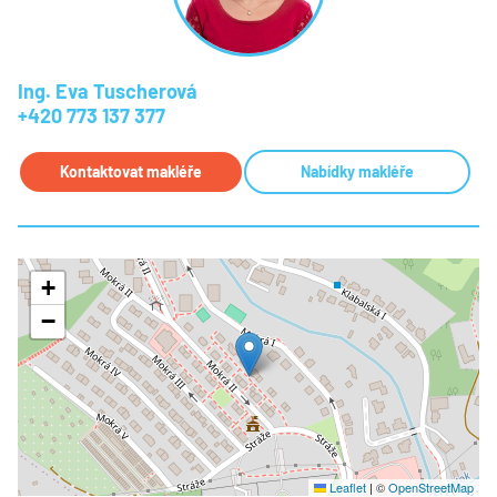
Ing. Eva Tuscherová
+420 773 137 377
Kontaktovat makléře
Nabídky makléře
+
−
Leaflet
|
©
OpenStreetMap