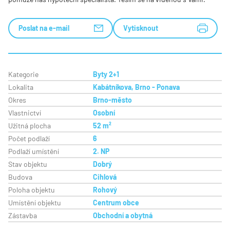
Poslat na e-mail
Vytisknout
Kategorie
Byty 2+1
Lokalita
Kabátníkova, Brno - Ponava
Okres
Brno-město
Vlastnictví
Osobní
Užitná plocha
52 m²
Počet podlaží
6
Podlaží umístění
2. NP
Stav objektu
Dobrý
Budova
Cihlová
Poloha objektu
Rohový
Umístění objektu
Centrum obce
Zástavba
Obchodní a obytná