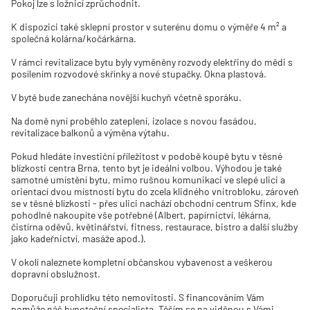
Pokoj lze s ložnicí zprůchodnit.
K dispozici také sklepní prostor v suterénu domu o výměře 4 m² a
společná kolárna/kočárkárna.
V rámci revitalizace bytu byly vyměněny rozvody elektřiny do mědi s
posílením rozvodové skřínky a nové stupačky. Okna plastová.
V bytě bude zanechána novější kuchyň včetně sporáku.
Na domě nyní proběhlo zateplení, izolace s novou fasádou,
revitalizace balkonů a výměna výtahu.
Pokud hledáte investiční příležitost v podobě koupě bytu v těsné
blízkosti centra Brna, tento byt je ideální volbou. Výhodou je také
samotné umístění bytu, mimo rušnou komunikaci ve slepé ulici a
orientací dvou místností bytu do zcela klidného vnitrobloku, zároveň
se v těsné blízkosti - přes ulici nachází obchodní centrum Sfinx, kde
pohodlně nakoupíte vše potřebné (Albert, papírnictví, lékárna,
čistírna oděvů, květinářství, fitness, restaurace, bistro a další služby
jako kadeřnictví, masáže apod.).
V okolí naleznete kompletní občanskou vybavenost a veškerou
dopravní obslužnost.
Doporučuji prohlídku této nemovitosti. S financováním Vám
pomůže náš hypoteční specialista. Těším se na viděnou s Vámi.