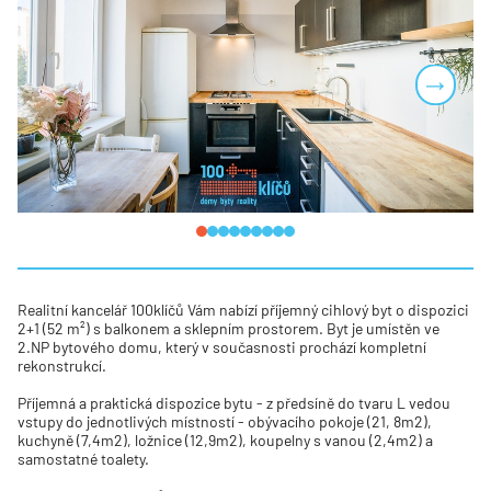
Next
Realitní kancelář 100klíčů Vám nabízí příjemný cihlový byt o dispozici
2+1 (52 m²) s balkonem a sklepním prostorem. Byt je umístěn ve
2.NP bytového domu, který v současnosti prochází kompletní
rekonstrukcí.
Příjemná a praktická dispozice bytu - z předsíně do tvaru L vedou
vstupy do jednotlivých místností - obývacího pokoje (21, 8m2),
kuchyně (7,4m2), ložnice (12,9m2), koupelny s vanou (2,4m2) a
samostatné toalety.