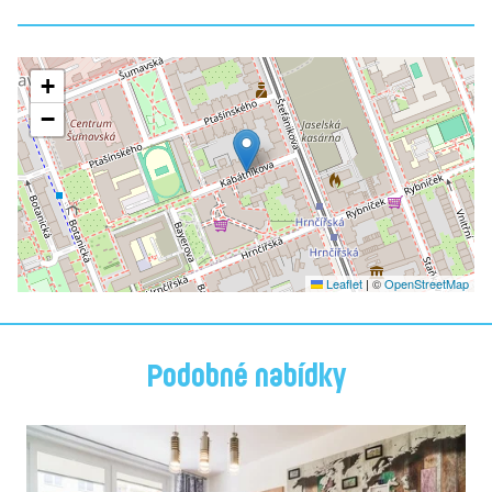
+
−
Leaflet
|
©
OpenStreetMap
Podobné nabídky