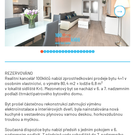
Next
REZERVOVÁNO
Realitní kancelář 100klíčů nabízí zprostředkování prodeje bytu 4+1 v
osobním vlastnictví, o výměře 80,4 m2 + lodžie 6,8 m²
v lokalitě sídliště Krč. Mezonetový byt se nachází v 6. a 7. nadzemním
podlaží čtrnáctipatrového bytového domu.
Byt prošel částečnou rekonstrukcí zahrnující výměnu
elektroinstalace a interiérových dveří, byla nainstalována nová
kuchyně s vestavěnou plynovou varnou deskou, horkovzdušnou
troubou a myčkou.
Současná dispozice bytu nabízí předsíň s jedním pokojem v 6.
nadzemním podlaží. Z předsíně vede schodiště do 7. nadzemního