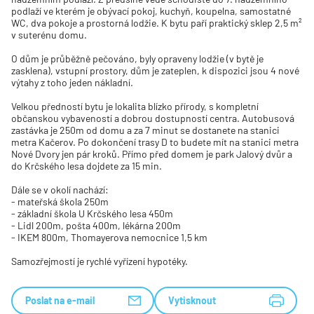
podlaží ve kterém je obývací pokoj, kuchyň, koupelna, samostatné
WC, dva pokoje a prostorná lodžie. K bytu paří praktický sklep 2,5 m²
v suterénu domu.
O dům je průběžně pečováno, byly opraveny lodžie (v bytě je
zasklena), vstupní prostory, dům je zateplen, k dispozici jsou 4 nové
výtahy z toho jeden nákladní.
Velkou předností bytu je lokalita blízko přírody, s kompletní
občanskou vybaveností a dobrou dostupností centra. Autobusová
zastávka je 250m od domu a za 7 minut se dostanete na stanici
metra Kačerov. Po dokončení trasy D to budete mít na stanici metra
Nové Dvory jen pár kroků. Přímo před domem je park Jalový dvůr a
do Krčského lesa dojdete za 15 min.
Dále se v okolí nachází:
- mateřská škola 250m
- základní škola U Krčského lesa 450m
- Lidl 200m, pošta 400m, lékárna 200m
- IKEM 800m, Thomayerova nemocnice 1,5 km
Samozřejmostí je rychlé vyřízení hypotéky.
Poslat na e-mail
Vytisknout