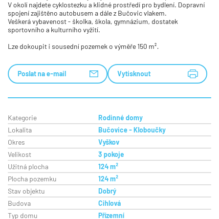
V okolí najdete cyklostezku a klidné prostředí pro bydlení. Dopravní
spojení zajištěno autobusem a dále z Bučovic vlakem.
Veškerá vybavenost - školka, škola, gymnázium, dostatek
sportovního a kulturního vyžití.
Lze dokoupit i sousední pozemek o výměře 150 m².
Poslat na e-mail
Vytisknout
Kategorie
Rodinné domy
Lokalita
Bučovice - Kloboučky
Okres
Vyškov
Velikost
3 pokoje
Užitná plocha
124 m²
Plocha pozemku
124 m²
Stav objektu
Dobrý
Budova
Cihlová
Typ domu
Přízemní