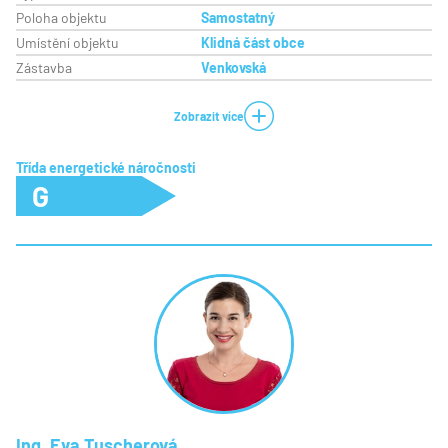
Poloha objektu
Samostatný
Umístění objektu
Klidná část obce
Zástavba
Venkovská
Zobrazit více
Třída energetické náročnosti
G
Ing. Eva Tuscherová