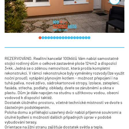
REZERVOVÁNO. Realitní kancelář 100klíčů Vám nabízí samostatně
stojící rodinný dům o celkové zastavěné ploše 124m2 a dispozici
3+kk. Jedná se o zděnou nemovitost, která prošla kompletní
rekonstrukcí. V rámci rekonstrukce byly vyměněny rozvody (lze využít
noční proud), vytápění plynovým kotlem - možnost přepojení i na
tuhá paliva, nové zdivo, sádrokartonové stropy, izolace, zateplení,
fasáda, střecha, podlahy, obklady, dveře se zárubněmi a okna v
plastu. Dům je dále napojen na studnu s užitkovou vodou, obecní
vodovod k dispozici taktéž.
Dostatek úložného prostoru, včetně technické místnosti ve dvoře s
částečným podsklepením.
Poloha domu a přiléhající uzavřený dvůr nabízí příjemné soukromí a
útulné bydlení s možností dalších případných úprav v podobě
vybudování terasy.
Orientace na jižní stranu zajišťuje dostatek světla a tepla.