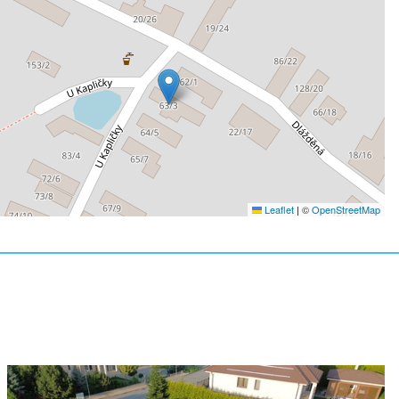
Leaflet
|
©
OpenStreetMap