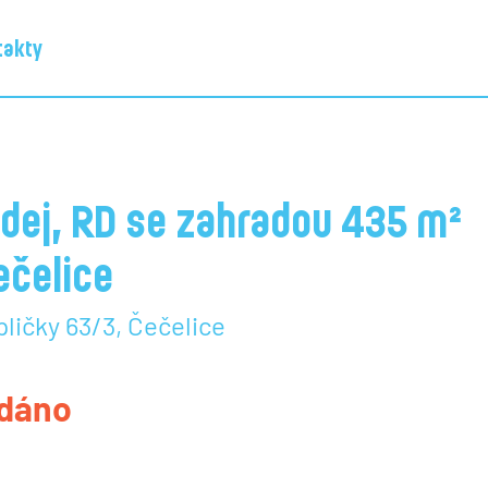
takty
4
dej, RD se zahradou 435 m²
ečelice
ličky 63/3, Čečelice
dáno