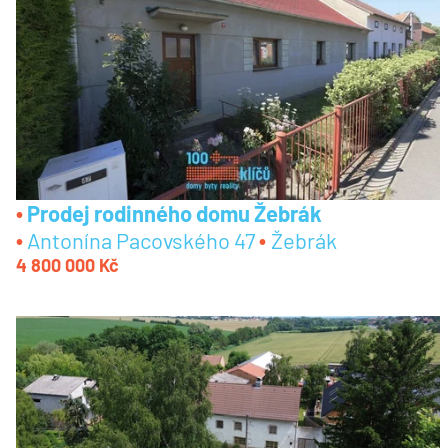
Prodej rodinného domu Žebrák
Antonína Pacovského 47
Žebrák
4 800 000 Kč