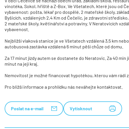
V obci Čečelice se nachází obecní úřad, základní škola, restau
vinotéka, Sokol, hřiště a Z-Box. Ve Všetatech, které jsou od Če
vybavenost: pošta, lékař pro dospělé, 2 mateřské školy, základn
Byšicích, vzdálených 2,4 Km od Čečelic, je zdravotní středisko, 
2 mateřské školy, květinářství a potraviny. V Neratovicích vz
vybavenost.
Nejbližší vlaková stanice je ve Všetatech vzdálená 3,5 km nebo 
autobusová zastávka vzdálená 6 minut pěší chůze od domu.
Za 17 minut jízdy autem se dostanete do Neratovic. Za 40 min j
minut na její kraj.
Nemovitost je možné financovat hypotékou, kterou vám rádi z
Pro bližší informace a prohlídku nás neváhejte kontaktovat.
Poslat na e-mail
Vytisknout