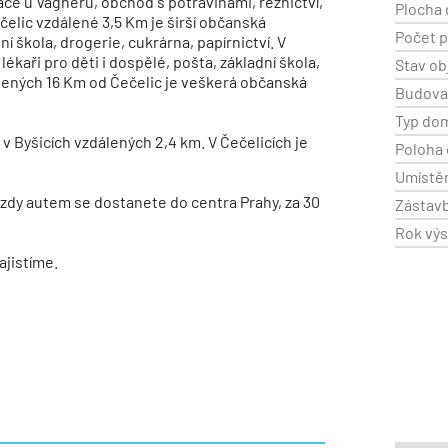
race u Vágnerů, obchod s potravinami, řeznictví,
Plocha 
čelic vzdálené 3,5 Km je širší občanská
Počet p
í škola, drogerie, cukrárna, papírnictví. V
lékaři pro děti i dospělé, pošta, základní škola,
Stav ob
dálených 16 Km od Čečelic je veškerá občanská
Budov
Typ do
v Byšicích vzdálených 2,4 km. V Čečelicích je
Poloha 
Umístěn
ízdy autem se dostanete do centra Prahy, za 30
Zástav
Rok vý
ajistíme.