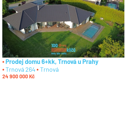
Prodej domu 6+kk, Trnová u Prahy
Trnová 264
Trnová
24 900 000 Kč