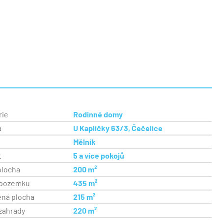
rie
Rodinné domy
a
U Kapličky 63/3, Čečelice
Mělník
t
5 a více pokojů
plocha
200 m²
 pozemku
435 m²
ěná plocha
215 m²
zahrady
220 m²