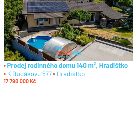
Prodej rodinného domu 140 m², Hradištko
K Budákovu 577
Hradištko
17 790 000 Kč