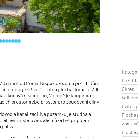
Katego
Lokalit
, 30 minut od Prahy. Dispozice domu je 4+1. Dům
Okres
ně domu, je 435 m². Užitná plocha domu je 200
elna a kuchyň s komorou. V domě je koupelna a
Velikos
acích prostor nebo prostor pro zbudování dílny.
Užitná 
vodovod a kanalizaci. Na pozemku je studna a
Plocha
el není instalován, ale může být připojen
Zastav
 paliva.
Plocha 