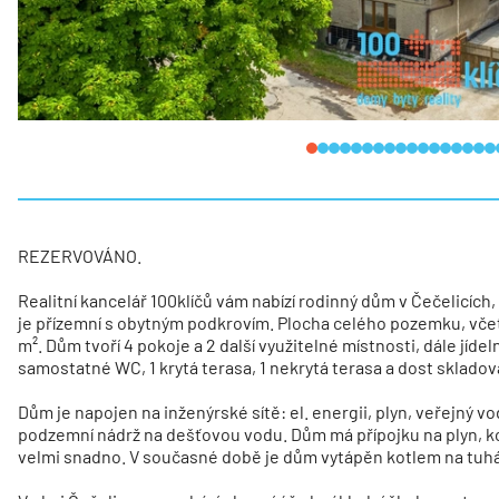
REZERVOVÁNO.
Realitní kancelář 100klíčů vám nabízí rodinný dům v Čečelicích
je přízemní s obytným podkrovím. Plocha celého pozemku, včet
m². Dům tvoří 4 pokoje a 2 další využitelné místnosti, dále jíd
samostatné WC, 1 krytá terasa, 1 nekrytá terasa a dost skladov
Dům je napojen na inženýrské sítě: el. energii, plyn, veřejný 
podzemní nádrž na dešťovou vodu. Dům má přípojku na plyn, kot
velmi snadno. V současné době je dům vytápěn kotlem na tuhá