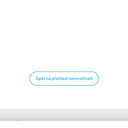
Zpět na přehled nemovitostí
100klíčů, a.s.
Kariéra a spolupráce
info@100kl
Řeznická 1374/12