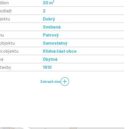
dílen
20 m²
odlaží
2
jektu
Dobrý
a
Smíšená
mu
Patrový
objektu
Samostatný
í objektu
Klidná část obce
ba
Obytná
stavby
1910
Zobrazit více