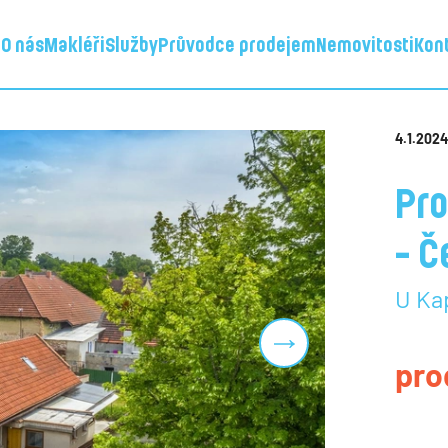
d
O nás
Makléři
Služby
Průvodce prodejem
Nemovitosti
Kon
4.1.202
Pro
- Č
U Kap
Next
pro