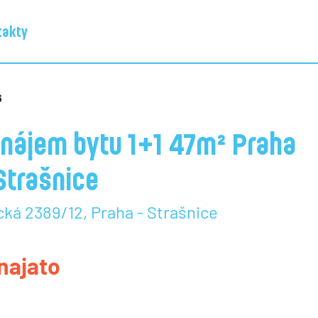
takty
6
nájem bytu 1+1 47m² Praha
Strašnice
cká 2389/12, Praha - Strašnice
najato