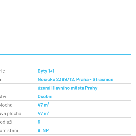
rie
Byty 1+1
a
Nosická 2389/12, Praha - Strašnice
území Hlavního města Prahy
ctví
Osobní
plocha
47 m²
ová plocha
47 m²
odlaží
6
 umístění
6. NP