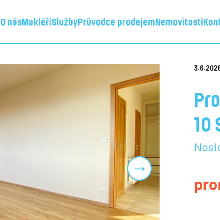
d
O nás
Makléři
Služby
Průvodce prodejem
Nemovitosti
Kon
3.6.202
Pro
10 
Nosi
Next
pro