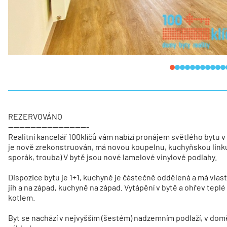
REZERVOVÁNO
-----------------------------
Realitní kancelář 100klíčů vám nabízí pronájem světlého bytu v
je nově zrekonstruován, má novou koupelnu, kuchyňskou linku 
sporák, trouba) V bytě jsou nové lamelové vinylové podlahy.
Dispozice bytu je 1+1, kuchyně je částečně oddělená a má vlas
jih a na západ, kuchyně na západ. Vytápění v bytě a ohřev tepl
kotlem.
Byt se nachází v nejvyšším (šestém) nadzemním podlaží, v domě 