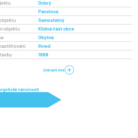
jektu
Dobrý
a
Panelová
objektu
Samostatný
í objektu
Klidná část obce
ba
Obytná
nastěhování
Ihned
stavby
1998
Zobrazit více
ergetické náročnosti