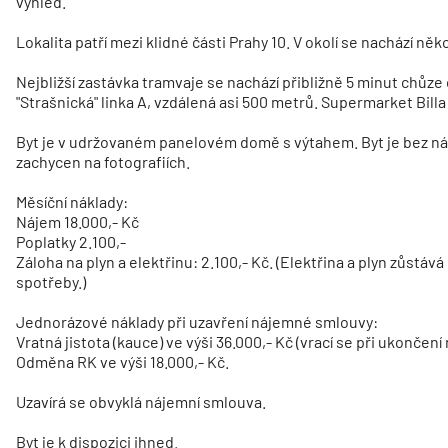
výhled.
Lokalita patří mezi klidné části Prahy 10. V okolí se nachází ně
Nejbližší zastávka tramvaje se nachází přibližně 5 minut chůze
"Strašnická" linka A, vzdálená asi 500 metrů. Supermarket Bill
Byt je v udržovaném panelovém domě s výtahem. Byt je bez náby
zachycen na fotografiích.
Měsíční náklady:
Nájem 18.000,- Kč
Poplatky 2.100,-
Záloha na plyn a elektřinu: 2.100,- Kč. (Elektřina a plyn zůstává
spotřeby.)
Jednorázové náklady při uzavření nájemné smlouvy:
Vratná jistota (kauce) ve výši 36.000,- Kč (vrací se při ukončení
Odměna RK ve výši 18.000,- Kč.
Uzavírá se obvyklá nájemní smlouva.
Byt je k dispozici ihned.