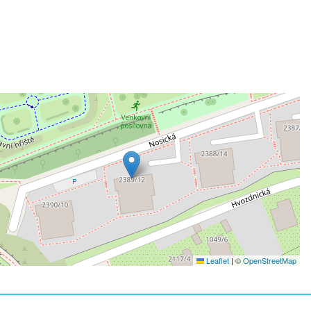
Leaflet
|
©
OpenStreetMap