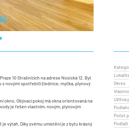
Katego
Lokalit
 Praze 10 Strašnicích na adrese Nosická 12. Byt
Okres
s novými spotřebiči (lednice, myčka, plynový
Vlastni
Užitná 
tní okno. Obývací pokoj má okna orientovaná na
é vody je řešen vlastním, novým, plynovým
Podlah
Počet p
Podlaží
je výtah. Díky svému umístění je z bytu krásný