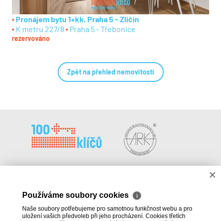
Pronájem bytu 1+kk, Praha 5 - Zličín
K metru 227/8
Praha 5 - Třebonice
rezervováno
Zpět na přehled nemovitostí
×
100klíčů, a.s.
Kariéra a spolupráce
Řeznická 1374/12
Dokumenty
110 00 Praha 1
Blog
Používáme soubory cookies
ℹ
U pasáže Zlatý Anděl
Naše soubory potřebujeme pro samotnou funkčnost webu a pro
uložení vašich předvoleb při jeho procházení. Cookies třetích