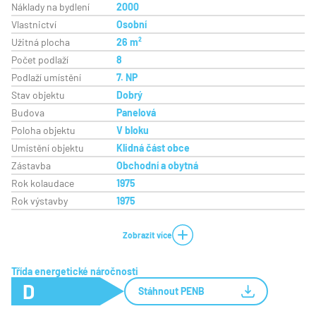
Náklady na bydlení
2000
Vlastnictví
Osobní
Užitná plocha
26 m²
Počet podlaží
8
Podlaží umístění
7. NP
Stav objektu
Dobrý
Budova
Panelová
Poloha objektu
V bloku
Umístění objektu
Klidná část obce
Zástavba
Obchodní a obytná
Rok kolaudace
1975
Rok výstavby
1975
Zobrazit více
Třída energetické náročnosti
D
Stáhnout PENB