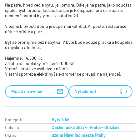
Na patře, hned vedle bytu, je komora. Dále je na patře, jako součást
společných prostor lodžie. Lodžie je k dispozici pro celé patro,
nicméně ostatní byty mají vlastní lodžii.
V těsné blízkosti domu je supermarket BILLA, pošta, restaurace,
dětské hřiště a park.
Byt se pronajímá bez nábytku. V bytě bude pouze pračka a koupelna
s myčkou a lednicí.
Nájemné: 14.500 Kč.
Záloha na poplatky měsíčně 2000 Kč.
Vratná jistota ve výši dvou nájmů.
Vlastní spotřeba elektřiny (elektroměr se převádí na nájemce).
Poslat na e-mail
Vytisknout
Kategorie
Byty 1+kk
Lokalita
Českolipská 392/4, Praha - Střížkov
Okres
území Hlavního města Prahy