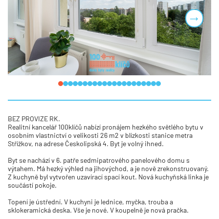
Next
BEZ PROVIZE RK.
Realitní kancelář 100klíčů nabízí pronájem hezkého světlého bytu v
osobním vlastnictví o velikosti 26 m2 v blízkosti stanice metra
Střížkov, na adrese Českolipská 4. Byt je volný ihned.
Byt se nachází v 6. patře sedmipatrového panelového domu s
výtahem. Má hezký výhled na jihovýchod, a je nově zrekonstruovaný.
Z kuchyně byl vytvořen uzavírací spací kout. Nová kuchyňská linka je
součástí pokoje.
Topení je ústřední. V kuchyni je lednice, myčka, trouba a
sklokeramická deska. Vše je nové. V koupelně je nová pračka.