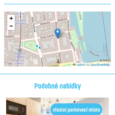
+
−
Leaflet
|
©
OpenStreetMap
Podobné nabídky