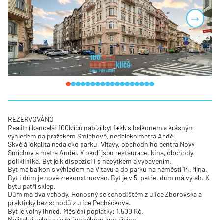
Next
REZERVOVÁNO
Realitní kancelář 100klíčů nabízí byt 1+kk s balkonem a krásným
výhledem na pražském Smíchově, nedaleko metra Anděl.
Skvělá lokalita nedaleko parku, Vltavy, obchodního centra Nový
Smíchov a metra Anděl. V okolí jsou restaurace, kina, obchody,
poliklinika. Byt je k dispozici i s nábytkem a vybavením.
Byt má balkon s výhledem na Vltavu a do parku na náměstí 14. října.
Byt i dům je nově zrekonstruován. Byt je v 5. patře, dům má výtah. K
bytu patří sklep.
Dům má dva vchody. Honosný se schodištěm z ulice Zborovská a
praktický bez schodů z ulice Pecháčkova.
Byt je volný ihned. Měsíční poplatky: 1.500 Kč.
Majitel si vyhrazuje právo výběru kupujícího.