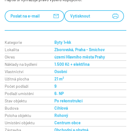
Poslat na e-mail
Vytisknout
Kategorie
Byty 1+kk
Lokalita
Zborovská, Praha - Smíchov
Okres
území Hlavního města Prahy
Náklady na bydlení
1.500 Kč + elektřina
Vlastnictví
Osobní
Užitná plocha
21 m²
Počet podlaží
9
Podlaží umístění
6. NP
Stav objektu
Po rekonstrukci
Budova
Cihlová
Poloha objektu
Rohový
Umístění objektu
Centrum obce
Zástavba
Obchodní a obytná